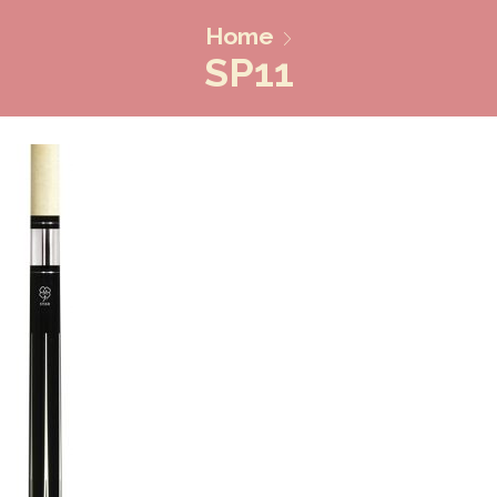
Home
SP11