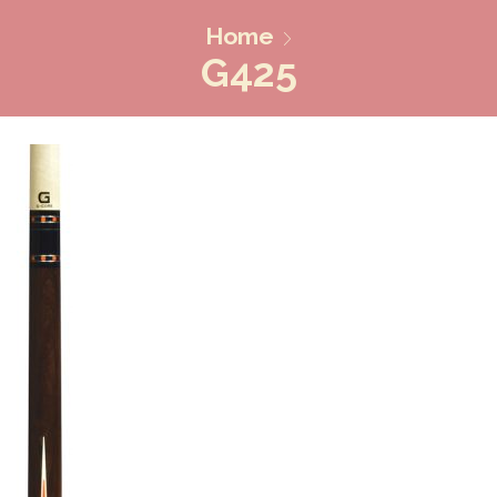
Home
G425