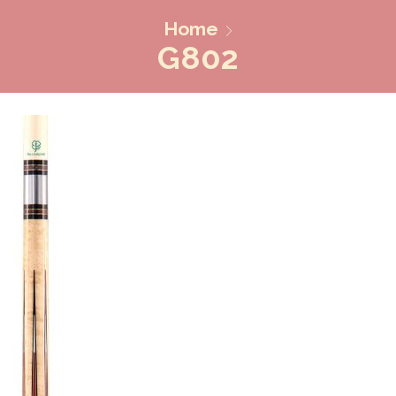
Home
G802