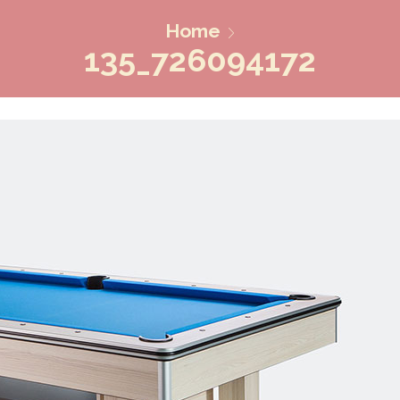
Home
135_726094172